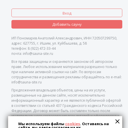
Вход
Добавить сауну
ИП Пономарев Анатолий Александрович, ИНН 720507299750,
адрес: 627755, г. Ишим, ул. Куйбышева, д. 58
телефон: 8 (922) 472-33-44
почта: info@sauna-site.ru
Все права защищены и охраняются законом об авторском
праве. Любое использование материалов разрешено только
при наличии активной ссылки на сайт. По вопросам
сотрудничества и размещения рекламы обращайтесь по e-mail:
info@sauna-site.ru
Предложения владельцев объектов, цены на их услуги,
размещенные на данном сайте, носят исключительно
информационный характер и не являются публичной офертой
в соответствии со статьей 437 Гражданского кодекса Российской
Федерации. Договор может быть составлен только после
индивидуального согласования всех деталей и оформляется в
письменном виде. Для получения точной информации о
Мы используем файлы
cookies
. Оставаясь на
стоимости, сроках и условиях обращайтесь к нашим
сайте, вы даете согласие на их